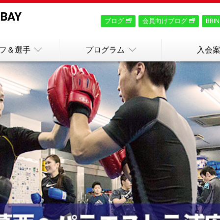
-BAY
ブログ
会員向けブログ
BRI
フ＆選手
プログラム
入会